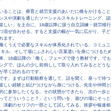
いることは、療育と就労支援のあいだに橋をかけること
ンスや演劇を通じたソーシャルスキルトレーニング、認
楽しい」を土台に、18歳以降に扱う自立訓練・就労移
つ混ぜ合わせる。すると支援の幅が一気に広がり、子ど
れます。
働くうえで必要なスキルが体系化されている。コミュニ
スキル、そして場にふさわしい言葉遣いを身につけるた
来、18歳以降の「働く」フェーズで使う教材です。で
ングで、ほんの少し前倒しして取り入れてみるとどうな
が早く訪れるのです。
です。まずは行動観察を通して、話を聞く、座って待つ
楽しい経験と結びつけながら身につける。先生や仲間と
的に参加したくなる。その状態ができたら、次の一歩と
ってどういうこと？」という問いを、遊びの場にそっと
、演劇のセリフの一部として試してみる。挨拶や報連相