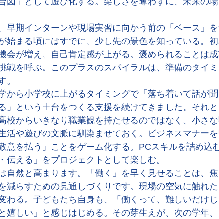
合図」として遊び化する。楽しさを奪わずに、未来の場
、早期インターンや現場実習に向かう前の「ベース」を
が始まる頃にはすでに、少し先の景色を知っている。初
機会が増え、自己肯定感が上がる。褒められることは成
挑戦を呼ぶ。このプラスのスパイラルは、準備のタイミ
す。
学から小学校に上がるタイミングで「落ち着いて話が聞
る」という土台をつくる支援を続けてきました。それと
高校からいきなり職業観を持たせるのではなく、小さな
生活や遊びの文脈に馴染ませておく。ビジネスマナーを
敬意を払う」ことをゲーム化する。PCスキルを詰め込
・伝える」をプロジェクトとして楽しむ。
は自然と高まります。「働く」を早く見せることは、焦
を減らすための見通しづくりです。現場の空気に触れた
変わる。子どもたち自身も、「働くって、難しいだけじ
と嬉しい」と感じはじめる。その芽生えが、次の学年、