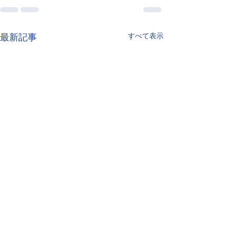
すべて表示
最新記事
ダンス療育で育てる、ち
エンタメ療育で
ょうどいい力加減
伝えたい気持ち