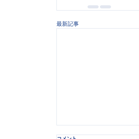
最新記事
療育現場で見えた『リアクシ
コメント