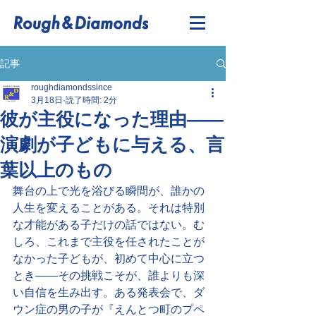
記事
roughdiamondssince
3月18日
読了時間: 2分
彼が主役になった理由——
演劇が子どもに与える、言
葉以上のもの
舞台の上で光を浴びる瞬間が、誰かの
人生を変えることがある。それは特別
な才能がある子だけの話ではない。む
しろ、これまで主役を任されたことが
なかった子どもが、初めて中心に立つ
とき——その挑戦こそが、誰よりも深
い自信を生み出す。ある発表会で、ダ
ウン症の男の子が『えんとつ町のプペ