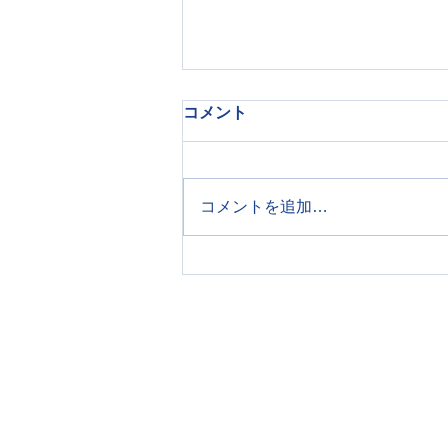
「できた」を積み重ねる療育
コメント
子どもが何かを覚える瞬間には、
目には見えない小さな階段があり
ます。大人から見ると簡単に思え
コメントを追加…
る「ピンクを選ぶ」という行動
も、子どもにとっては、見て、聞
いて、理解して、選ぶといういく
つもの段階を含んでいます。その
階段を一段ずつ、安全に、楽しく
上がれるようにすることが、療育
の中でとても大切な関わりになり
ます。 普段のラフダイの療育ト
レーニングの中で、うまくいった
対応事例や成功事例をご紹介して