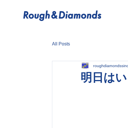
All Posts
roughdiamondssin
明日はい