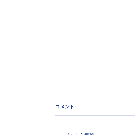
「できた」を積み重ねる療育
コメント
子どもが何かを覚える瞬間には、
目には見えない小さな階段があり
ます。大人から見ると簡単に思え