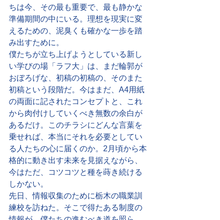
ちは今、その最も重要で、最も静かな
準備期間の中にいる。理想を現実に変
えるための、泥臭くも確かな一歩を踏
み出すために。
僕たちが立ち上げようとしている新し
い学びの場「ラフ大」は、まだ輪郭が
おぼろげな、初稿の初稿の、そのまた
初稿という段階だ。今はまだ、A4用紙
の両面に記されたコンセプトと、これ
から肉付けしていくべき無数の余白が
あるだけ。このチラシにどんな言葉を
乗せれば、本当にそれを必要としてい
る人たちの心に届くのか。2月頃から本
格的に動き出す未来を見据えながら、
今はただ、コツコツと種を蒔き続ける
しかない。
先日、情報収集のために栃木の職業訓
練校を訪ねた。そこで得たある制度の
情報が、僕たちの進むべき道を照ら