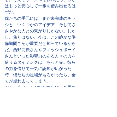
はもっと安心して一歩を踏み出せるは
ずだ。
僕たちの手元には、まだ未完成のチラ
シと、いくつかのアイデア、そしてさ
さやかな人との繋がりしかない。しか
し、焦りはない。今は、この静かな準
備期間こそが重要だと知っているから
だ。西野亮廣さんやフィッシュボーイ
さんといった影響力のある方々の力を
借りるタイミングは、もっと先。彼ら
の力を借りて一気に認知が広がった
時、僕たちの足場がもろかったら、全
てが崩れ去ってしまう。
だから今は、ただひたすらに土を固め
る。４月にオープンする栃木の拠点
で、一つずつ実績を積み重ねていく。
この一年で、誰が来ても揺らがない強
固な土台を築き上げる。大きなジャン