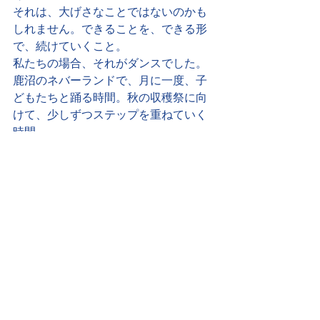
それは、大げさなことではないのかも
しれません。できることを、できる形
で、続けていくこと。
私たちの場合、それがダンスでした。
鹿沼のネバーランドで、月に一度、子
どもたちと踊る時間。秋の収穫祭に向
けて、少しずつステップを重ねていく
時間。
その中で、子どもたちの心が少し元気
になったり、明るくなったり、自信を
持てるようになったりする。
それを感じられることが、何より嬉し
いのです。
ダンスは、舞台の上だけにあるもので
はありません。特別な人だけのもので
もありません。
誰かと一緒に音に乗り、体を動かし、
笑い合う。その時間の中に、ちゃんと