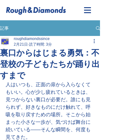
記事
roughdiamondssince
2月21日
読了時間: 3分
裏口からはじまる勇気：不
登校の子どもたちが踊り出
すまで
人はいつも、正面の扉から入らなくて
もいい。心が少し疲れているときは、
見つからない裏口が必要だ。誰にも見
られず、好きなものにだけ触れて、呼
吸を取り戻すための場所。そこから始
まった小さな一歩が、気づけば舞台に
続いている――そんな瞬間を、何度も
見てきた。