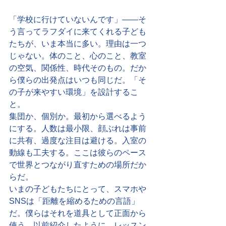
「学校に行けていないんです」——そ
う言ってラフダイに来てくれる子ども
たちが、いま本当に多い。理由は一つ
じゃない。体のこと、心のこと、教室
の空気、関係性、時代そのもの。だか
ら僕らの出発点はいつも同じだ。「そ
の子が来やすい環境」を設計するこ
と。
集団か、個別か。最初から選べるよう
にする。人数は最小限、顔ぶれは事前
に共有、過度な注目は避ける。入室の
動線も工夫する。ここは彼らのペース
で世界とつながり直すための場所だか
らだ。
いまの子どもたちにとって、スマホや
SNSは「距離を縮めるための言語」
だ。僕らはそれを道具として正面から
使う。以前紹介したように、レッスン