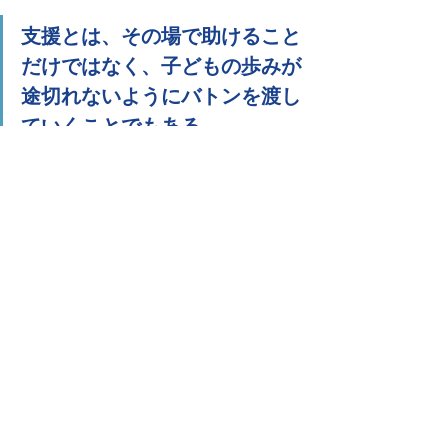
支援とは、その場で助けること
だけではなく、子どもの歩みが
途切れないようにバトンを渡し
ていくことでもある。
訪問支援の価値は、目の前の一場面だ
けにあるわけではありません。
もちろん、その場での声かけや環境調
整も大切です。でもそれ以上に、継続
して関わることで見えてくる成長があ
ります。継続しているからこそ伝えら
れる背景があります。継続しているか
らこそ、先生方から頼っていただける
関係があります。
最初は不安だった学校や園が、少しず
つこちらを仲間として受け入れてくだ
さる。
「この子はどうしたらいいですか？」