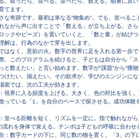
る。取ったら、並べる。並べたら、数える。順番に置い
育てます。
さな奇跡です。最初は単なる“物集め”。でも、並べるこ
れながら声に出すことで「数える」が立ち上がる。さら
ロックやビーズ）を置いていくと、「数と量」が結びつ
理解は、行為のなかで芽を出します。
ではなく、意欲の火。数字の世界に足を入れる第一歩で
際、このプログラムを続けると、子どもは自分から「ス
っと数えたい」と言い始めます。数字が“課題”から“獲物
つけたい、揃えたい。その欲求が、学びのエンジンにな
場面では、次の工夫が効きます。
：視界に入る頻度を上げる。大きく、色の対比を強く。
散っている「1」を自分のペースで探させる。成功体験
：並べる距離を短く、リズムを一定に。指で触れながら
」の流れを身体で覚える。テンポは子どもの呼吸に合わせ
合：数字カードの下に、同じ数の物を置く。「3」の下に