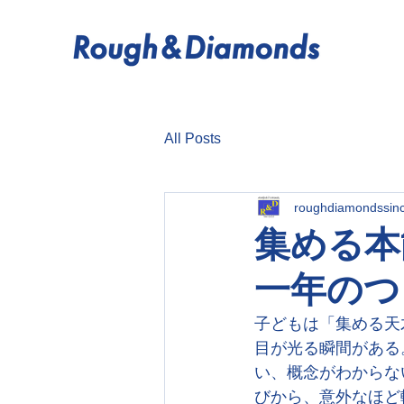
All Posts
roughdiamondssin
集める本
一年のつ
子どもは「集める天
目が光る瞬間がある
い、概念がわからな
びから、意外なほど