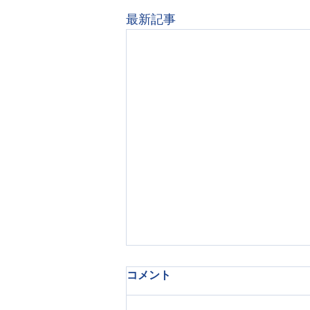
最新記事
「できた」を積み重ねる療育
コメント
子どもが何かを覚える瞬間には、