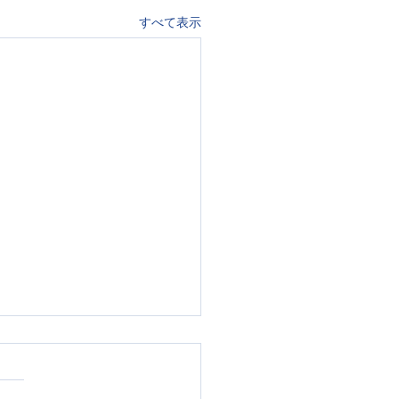
すべて表示
ス療育で育てる、ちょう
い力加減