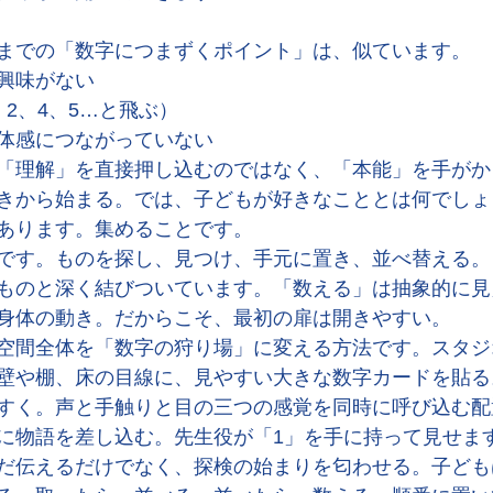
までの「数字につまずくポイント」は、似ています。
興味がない
2、4、5…と飛ぶ）
体感につながっていない
「理解」を直接押し込むのではなく、「本能」を手がか
きから始まる。では、子どもが好きなこととは何でしょ
あります。集めることです。
です。ものを探し、見つけ、手元に置き、並べ替える。
ものと深く結びついています。「数える」は抽象的に見
身体の動き。だからこそ、最初の扉は開きやすい。
空間全体を「数字の狩り場」に変える方法です。スタジ
壁や棚、床の目線に、見やすい大きな数字カードを貼る
すく。声と手触りと目の三つの感覚を同時に呼び込む配
に物語を差し込む。先生役が「1」を手に持って見せま
だ伝えるだけでなく、探検の始まりを匂わせる。子ども