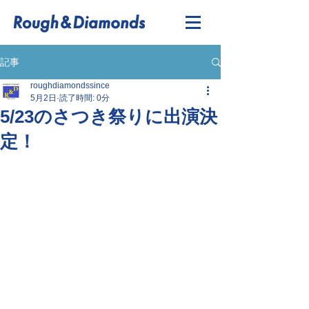
記事
roughdiamondssince
5月2日
読了時間: 0分
5/23のさつき祭りに出演決
定！